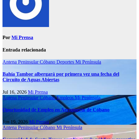
Por
Mi Prensa
Entrada relacionada
Antena Peninsular
Cóbano
Deportes
Mi Península
Bahía Tambor albergará por primera vez una fecha del
Circuito de Aguas Abiertas
Jul 16, 2026
Mi Prensa
Antena Peninsular
Cóbano
Empleos
Mi Península
Oportunidad de Empleo en Aeropuerto de Cóbano
Jun 19, 2026
Mi Prensa
Antena Peninsular
Cóbano
Mi Península