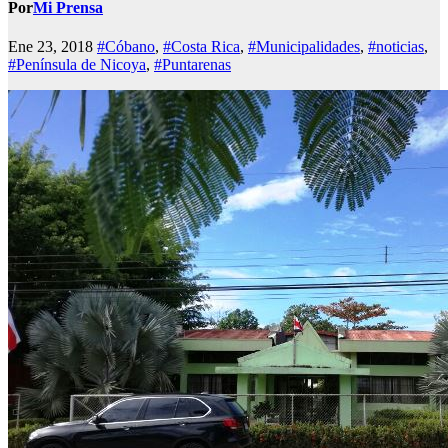
Por
Mi Prensa
Ene 23, 2018
#Cóbano
,
#Costa Rica
,
#Municipalidades
,
#noticias
,
#Península de Nicoya
,
#Puntarenas