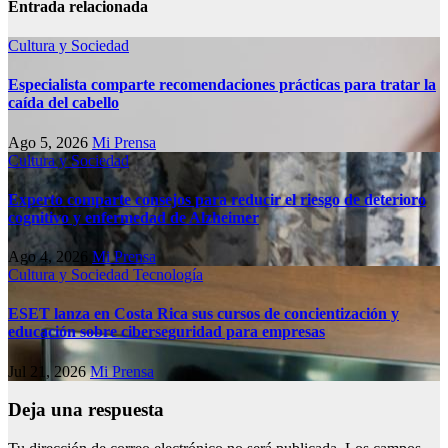
Entrada relacionada
Cultura y Sociedad
Especialista comparte recomendaciones prácticas para tratar la
caída del cabello
Ago 5, 2026
Mi Prensa
Cultura y Sociedad
Experto comparte consejos para reducir el riesgo de deterioro
cognitivo у enfermedad de Alzheimer
Ago 4, 2026
Mi Prensa
Cultura y Sociedad
Tecnología
ESET lanza en Costa Rica sus cursos de concientización y
educación sobre ciberseguridad para empresas
Jul 21, 2026
Mi Prensa
Deja una respuesta