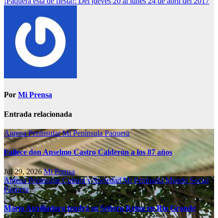
¡Paquera está de fiesta!: Del jueves 20 al lunes 24 de abril del 2017
Por
Mi Prensa
Entrada relacionada
Antena Peninsular
Mi Península
Paquera
Fallece don Anselmo Castro Calderón a los 87 años
Jul 29, 2026
Mi Prensa
Antena Peninsular
Cultura y Sociedad
Mi Península
Mundo Social
Paquera
María Auxiliadora tendrá su Señora Reina en Río Grande