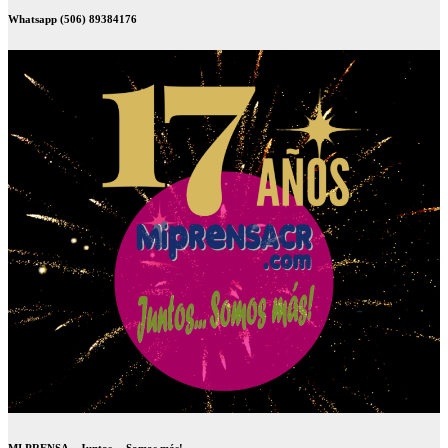
Whatsapp (506) 89384176
MI PRENSA – Juntos… Somos más!