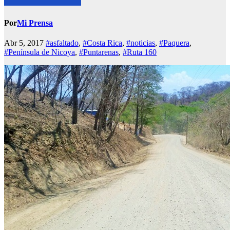
Por
Mi Prensa
Abr 5, 2017
#asfaltado
,
#Costa Rica
,
#noticias
,
#Paquera
,
#Península de Nicoya
,
#Puntarenas
,
#Ruta 160