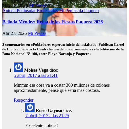
May 18, 2026
Mi Prensa
Antena Peninsular
Enfiestados
Mi Península
Paquera
Belinda Méndez: Reina de las Fiestas Paquera 2026
Abr 27, 2026
Mi Prensa
2 comentarios en «Pobladores esperan inicio del asfaltado: Publican Cartel
de Licitación para la Contratación del mejoramiento y rehabilitación de la
Ruta Nacional Nº 160, entre Playa Naranjo y Paquera»
Moises Vega
dice:
5 abril, 2017 a las 21:41
Mmmm esa obra va a costar 300 millones de colones
aproximadamente, pense que seria mas costosa.
Responder
Rosio Gayoso
dice:
7 abril, 2017 a las 21:25
Excelente noticia!