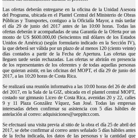
Las ofertas deberán entregarse en la oficina de la Unidad Asesora
del Programa, ubicada en el Plantel Central del Ministerio de Obras
Públicas y Transportes, contiguo a la Oficialía Mayor, a más tardar
el día 29 de junio del 2017 antes de las 10:00 horas. Todas las
ofertas deberán ir acompañadas de una Garantía de la Oferta por un
monto de US $600.000,00 (Seiscientos mil dólares de los Estados
Unidos de América) (según formulario indicado en la Sección IV),
la que deberá ser válida por un plazo de al menos 120 (ciento veinte)
días contados a partir de la Fecha de Apertura. Las ofertas que
lleguen tarde serán rechazadas. Las ofertas se abrirán en presencia
de los representantes de los oferentes y de todas aquellas personas
que quieran asistir, en las oficinas del MOPT, el día 29 de junio del
2017, a las 10:20 horas de Costa Rica.
Se realizará una reunión informativa a las 10:00 horas del 26 de abril
del 2017, en la Sala de la GIZ, ubicada en el plantel central MOPT,
costado sur gimnasio Liceo de Costa Rica, avenidas 20 y 22, calles
9 y 11 Plaza González Víquez, San José. Todas las empresas
interesadas deben confirmar su asistencia con 5 días hábiles de
antelación al correo: adquisiciones@ueppitcr.com.
Se efectuará una visita previa al sitio de la obra el día 25 de abril del
2017, se debe confirmar al correo antes señalado 5 días hábiles antes
de la fecha indicada, los datos de las personas y la cantidad que