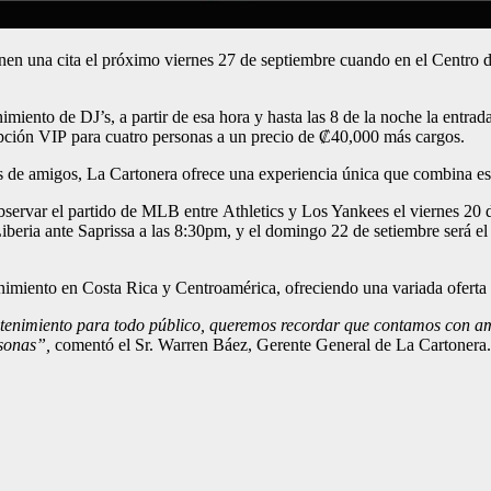
ienen una cita el próximo viernes 27 de septiembre cuando en el Centro
miento de DJ’s, a partir de esa hora y hasta las 8 de la noche la entrada
opción VIP para cuatro personas a un precio de ₡40,000 más cargos.
os de amigos, La Cartonera ofrece una experiencia única que combina es
bservar el partido de MLB entre Athletics y Los Yankees el viernes 20 
beria ante Saprissa a las 8:30pm, y el domingo 22 de setiembre será el
nimiento en Costa Rica y Centroamérica, ofreciendo una variada oferta 
t
enimiento
para todo p
úblico,
queremos recordar
que
contamos con
am
sonas
”
,
comentó el Sr. Warren Báez, Gerente General de La Cartonera.