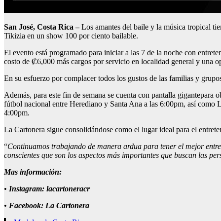
San Jos
é
, Costa Rica
–
Los amantes del baile y la música tropical t
Tikizia en un show 100 por ciento bailable.
El evento está programado para iniciar a las 7 de la noche con entreteni
costo de ₡6,000 más cargos por servicio en localidad general y una 
En su esfuerzo por complacer todos los gustos de las familias y grup
Además, para este fin de semana se cuenta con pantalla gigantepara o
fútbol nacional entre Herediano y Santa Ana a las 6:00pm, así como Li
4:00pm.
La Cartonera sigue consolidándose como el lugar ideal para el entrete
“
Continuamos
trabajando de mane
ra ardua para
tener el mejor entre
conscientes que
son
los as
pecto
s
m
ás impor
tantes
que b
uscan las
per
Mas información:
•
Instagram: lacartoneracr
•
Facebook: La Cartonera