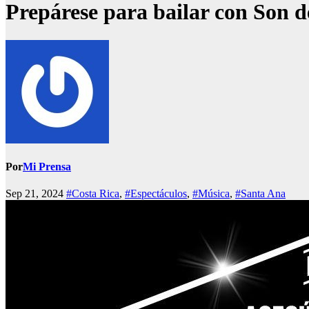
Prepárese para bailar con Son d
Por
Mi Prensa
Sep 21, 2024
#Costa Rica
,
#Espectáculos
,
#Música
,
#Santa Ana