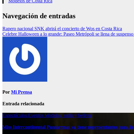
Modelos de Costa Rica
Navegación de entradas
Rapero nacional SNK abrirá el concierto de Wos en Costa Rica
Celebre Halloween a lo grande: Paseo Metrópoli se llena de suspenso 
Por
Mi Prensa
Entrada relacionada
Espectáculos
Eventos
Modelos, estilo y belleza
Miss Intercontinental Puntarenas ya tiene representantes para la 