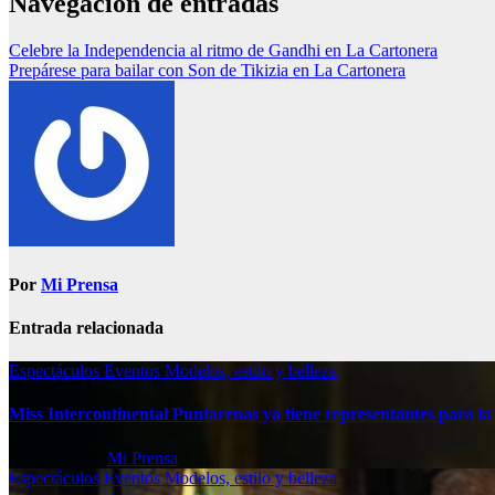
Navegación de entradas
Celebre la Independencia al ritmo de Gandhi en La Cartonera
Prepárese para bailar con Son de Tikizia en La Cartonera
Por
Mi Prensa
Entrada relacionada
Espectáculos
Eventos
Modelos, estilo y belleza
Miss Intercontinental Puntarenas ya tiene representantes para la 
Abr 30, 2026
Mi Prensa
Espectáculos
Eventos
Modelos, estilo y belleza