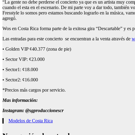
“La gente no debe perderse el concierto ya que es un artista muy compl
cuando el esta en el escenario. De mi parte voy a dar todo, también v
Fresstyle lo somos pero estamos buscando lograrlo en la música, va
agregó.
Wos en Costa Rica forma parte de la exitosa gira “Descartable” y e
Las entradas para este concierto se encuentran a la venta através de
w
• Golden VIP ¢40.377 (zona de pie)
• Sector VIP: ¢23.000
• Sector1: ¢18.000
• Sector2: ¢16.000
*Precios más cargos por servicio.
Mas información:
Instagram: @sgproduccionescr
Modelos de Costa Rica