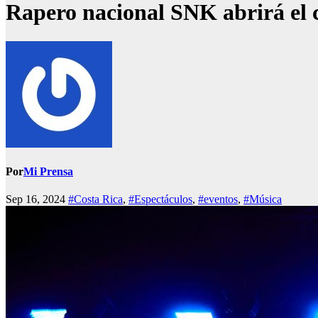
Rapero nacional SNK abrirá el 
Por
Mi Prensa
Sep 16, 2024
#Costa Rica
,
#Espectáculos
,
#eventos
,
#Música