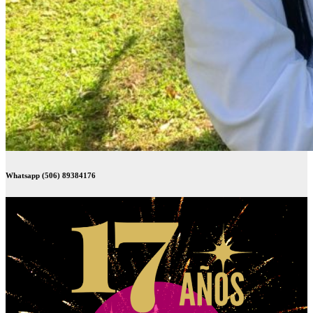
Whatsapp (506) 89384176