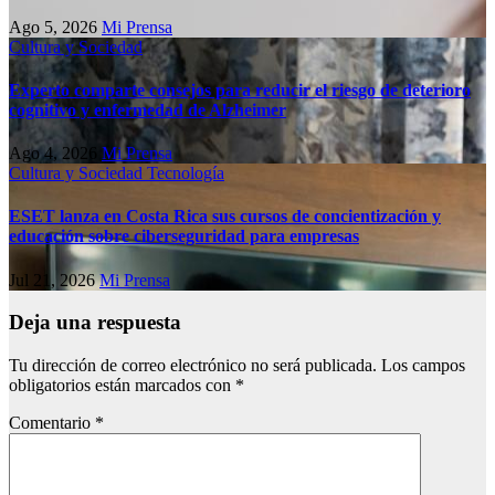
Ago 5, 2026
Mi Prensa
Cultura y Sociedad
Experto comparte consejos para reducir el riesgo de deterioro
cognitivo у enfermedad de Alzheimer
Ago 4, 2026
Mi Prensa
Cultura y Sociedad
Tecnología
ESET lanza en Costa Rica sus cursos de concientización y
educación sobre ciberseguridad para empresas
Jul 21, 2026
Mi Prensa
Deja una respuesta
Tu dirección de correo electrónico no será publicada.
Los campos
obligatorios están marcados con
*
Comentario
*