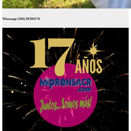
Whatsapp (506) 89384176