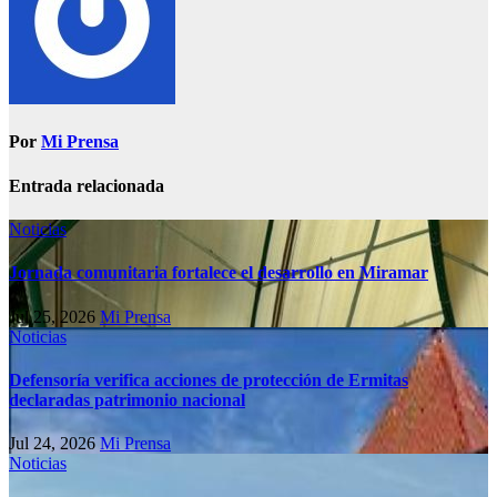
Por
Mi Prensa
Entrada relacionada
Noticias
Jornada comunitaria fortalece el desarrollo en Miramar
Jul 25, 2026
Mi Prensa
Noticias
Defensoría verifica acciones de protección de Ermitas
declaradas patrimonio nacional
Jul 24, 2026
Mi Prensa
Noticias