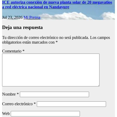
ICE autoriza conexión de nueva planta solar de 20 megavatios
a red eléctrica nacional en Nandayure
Jul 23, 2026
Mi Prensa
Deja una respuesta
Tu dirección de correo electrónico no será publicada.
Los campos
obligatorios están marcados con
*
Comentario
*
Nombre
*
Correo electrónico
*
Web