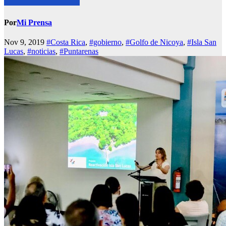
Por
Mi Prensa
Nov 9, 2019
#Costa Rica
,
#gobierno
,
#Golfo de Nicoya
,
#Isla San
Lucas
,
#noticias
,
#Puntarenas