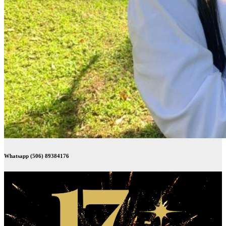
Whatsapp (506) 89384176