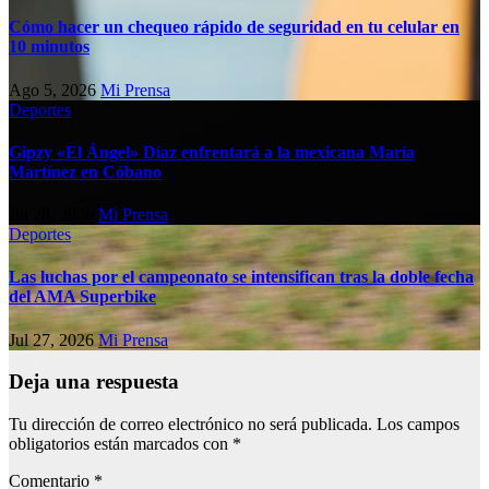
Cómo hacer un chequeo rápido de seguridad en tu celular en
10 minutos
Ago 5, 2026
Mi Prensa
Deportes
Gipzy «El Ángel» Díaz enfrentará a la mexicana María
Martínez en Cóbano
Jul 28, 2026
Mi Prensa
Deportes
Las luchas por el campeonato se intensifican tras la doble fecha
del AMA Superbike
Jul 27, 2026
Mi Prensa
Deja una respuesta
Tu dirección de correo electrónico no será publicada.
Los campos
obligatorios están marcados con
*
Comentario
*