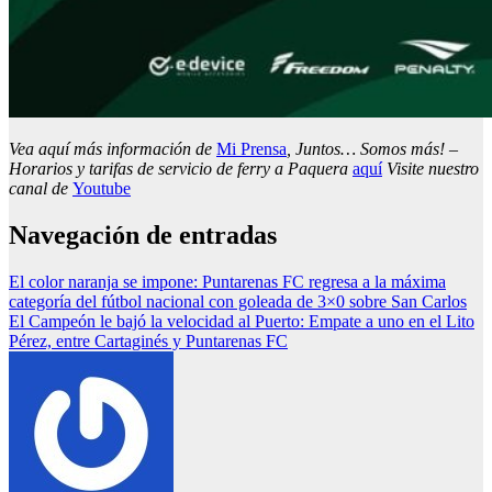
Vea aquí más información de
Mi Prensa
, Juntos… Somos más! –
Horarios y tarifas de servicio de ferry a Paquera
aquí
Visite nuestro
canal de
Youtube
Navegación de entradas
El color naranja se impone: Puntarenas FC regresa a la máxima
categoría del fútbol nacional con goleada de 3×0 sobre San Carlos
El Campeón le bajó la velocidad al Puerto: Empate a uno en el Lito
Pérez, entre Cartaginés y Puntarenas FC