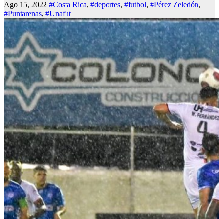
Ago 15, 2022
#Costa Rica
,
#deportes
,
#futbol
,
#Pérez Zeledón
,
#Puntarenas
,
#Unafut