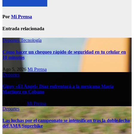
Por
Mi Prensa
Entrada relacionada
Deportes
Tecnología
Cómo hacer un chequeo rápido de seguridad en tu celular en
10 minutos
Ago 5, 2026
Mi Prensa
Deportes
Gipzy «El Ángel» Díaz enfrentará a la mexicana María
Martínez en Cóbano
Jul 28, 2026
Mi Prensa
Deportes
Las luchas por el campeonato se intensifican tras la doble fecha
del AMA Superbike