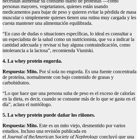
necesitan aumentar su consumo diario de proteínas —como
personas mayores, vegetarianos, quienes están usando
medicamentos para bajar de peso y quieren evitar la pérdida de masa
muscular o simplemente quienes tienen una rutina muy cargada y les
cuesta mantener una alimentación equilibrada.
“En caso de dudas o situaciones específicas, lo ideal es consultar a
un especialista de la salud como un nutricionista, que va a indicar la
cantidad adecuada y revisar si hay alguna contraindicación, como
intolerancia a la lactosa”, recomienda Viuniski.
4. La whey protein engorda.
Respuesta:
Mito.
Por sí sola no engorda. Es una fuente concentrada
de proteína, normalmente con bajo contenido de grasas y
carbohidratos.
“Lo que hace que una persona suba de peso es el exceso de calorías
en la dieta, es decir, cuando se consume más de lo que se gasta en el
día”, aclara el nutriólogo.
5. La whey
protein
puede dañar los riñones.
Respuesta:
Mito.
Este es un mito viejo, desmentido por varios
estudios. Incluso una revisión publicada en
el
Journal
of
the
American
Society
of
Nephrology
concluyó que una