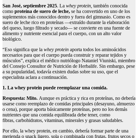
San José, septiembre 2025
. La
whey protein,
también conocida
como
proteína de suero de leche,
se ha convertido en uno de los
suplementos más conocidos dentro y fuera del gimnasio. Como es
suero de leche rico en proteínas —extraído durante la elaboración
del queso, luego filtrado y secado— se convierte en una fuente de
alimento y nutriente esencial para el cuerpo, con un alto valor
biológico.
“Eso significa que la
whey protein
aporta todos los aminoácidos
necesarios para que el cuerpo pueda construir y reparar tejidos y
músculos”, explica el médico nutriólogo Nataniel Viuniski, miembro
del Consejo Consultor de Nutrición de Herbalife. Sin embargo, pese
a su popularidad, todavía existen dudas sobre su uso, que el
especialista aclara a continuación.
1. La whey protein puede reemplazar una comida.
Respuesta:
Mito.
Aunque es práctica y rica en proteínas, no debería
usarse como reemplazo de comidas principales (desayuno, almuerzo
o cena), porque aporta básicamente proteínas, pero no los demás
nutrientes que una comida equilibrada debe tener, como
fibras, carbohidratos, vitaminas, minerales y grasas saludables.
Por ello, la whey protein, en cambio, debería formar parte de una
merienda o snack ligero, sola o combinada con frutas, frutos secos o