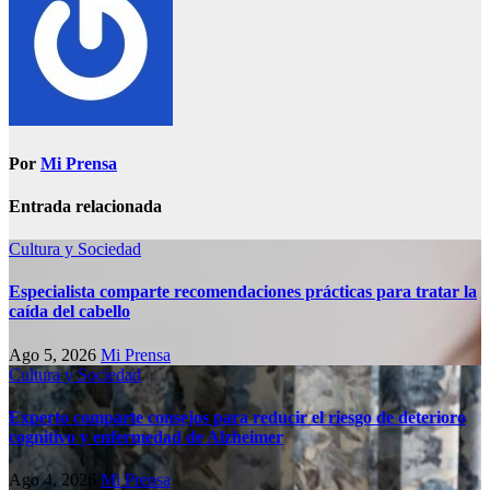
Por
Mi Prensa
Entrada relacionada
Cultura y Sociedad
Especialista comparte recomendaciones prácticas para tratar la
caída del cabello
Ago 5, 2026
Mi Prensa
Cultura y Sociedad
Experto comparte consejos para reducir el riesgo de deterioro
cognitivo у enfermedad de Alzheimer
Ago 4, 2026
Mi Prensa