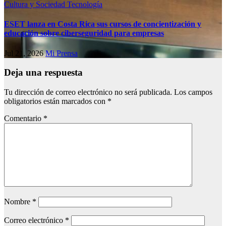
Cultura y Sociedad
Tecnología
ESET lanza en Costa Rica sus cursos de concientización y
educación sobre ciberseguridad para empresas
Jul 21, 2026
Mi Prensa
Deja una respuesta
Tu dirección de correo electrónico no será publicada.
Los campos
obligatorios están marcados con
*
Comentario
*
Nombre
*
Correo electrónico
*