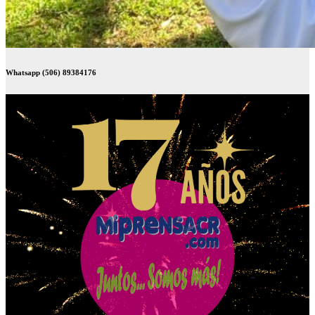
Whatsapp (506) 89384176