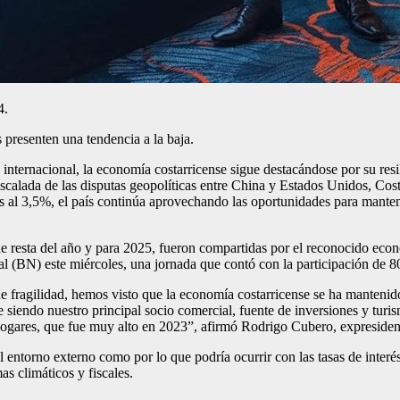
4.
s presenten una tendencia a la baja.
internacional, la economía costarricense sigue destacándose por su resil
escalada de las disputas geopolíticas entre China y Estados Unidos, Co
 al 3,5%, el país continúa aprovechando las oportunidades para mantene
que resta del año y para 2025, fueron compartidas por el reconocido ec
(BN) este miércoles, una jornada que contó con la participación de 80 C
 fragilidad, hemos visto que la economía costarricense se ha mantenido 
siendo nuestro principal socio comercial, fuente de inversiones y turis
hogares, que fue muy alto en 2023”, afirmó Rodrigo Cubero, expresiden
el entorno externo como por lo que podría ocurrir con las tasas de interé
as climáticos y fiscales.