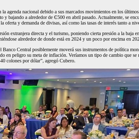
en la agenda nacional debido a sus marcados movimientos en los último
lto y bajando a alrededor de ₵500 en abril pasado. Actualmente, se encu
a oferta y demanda de divisas, así como las tasas de interés tanto a niv
versión extranjera directa y el turismo, poniendo cierta presión a la baja
teniéndose alrededor de donde está en 2024 y un poco por encima en 20
 el Banco Central posiblemente moverá sus instrumentos de política mon
endo en peligro su meta de inflación. Veríamos un tipo de cambio que se
 540 colones por dólar”, agregó Cubero.