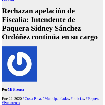
Rechazan apelación de
Fiscalía: Intendente de
Paquera Sidney Sánchez
Ordóñez continúa en su cargo
Por
Mi Prensa
Ene 22, 2020
#Costa Rica
,
#Municipalidades
,
#noticias
,
#Paquera
,
#Puntarenas