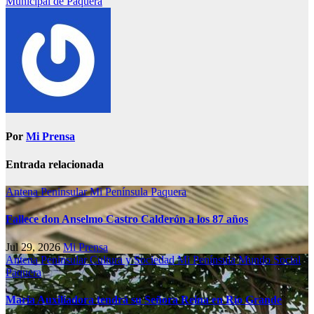
Municipal de Paquera
Por
Mi Prensa
Entrada relacionada
Antena Peninsular
Mi Península
Paquera
Fallece don Anselmo Castro Calderón a los 87 años
Jul 29, 2026
Mi Prensa
Antena Peninsular
Cultura y Sociedad
Mi Península
Mundo Social
Paquera
María Auxiliadora tendrá su Señora Reina en Río Grande