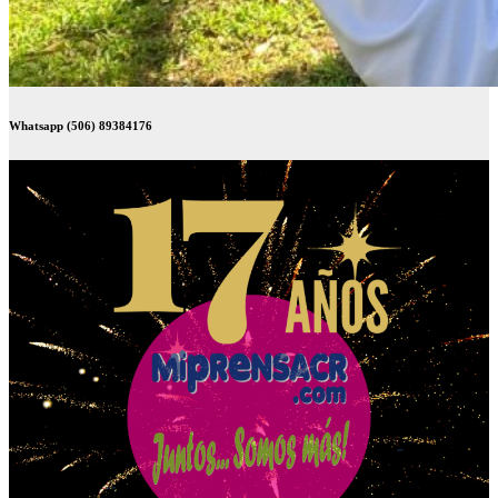
Whatsapp (506) 89384176