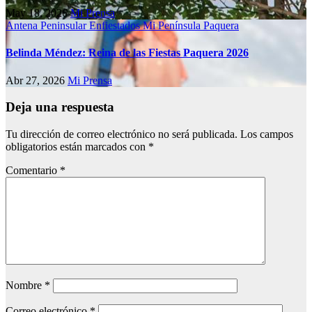
May 18, 2026
Mi Prensa
Antena Peninsular
Enfiestados
Mi Península
Paquera
Belinda Méndez: Reina de las Fiestas Paquera 2026
Abr 27, 2026
Mi Prensa
Deja una respuesta
Tu dirección de correo electrónico no será publicada.
Los campos
obligatorios están marcados con
*
Comentario
*
Nombre
*
Correo electrónico
*