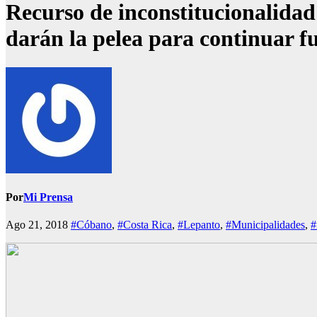
Recurso de inconstitucionalidad
darán la pelea para continuar 
Por
Mi Prensa
Ago 21, 2018
#Cóbano
,
#Costa Rica
,
#Lepanto
,
#Municipalidades
,
#