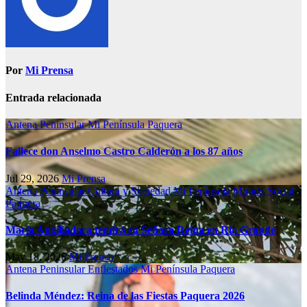
Por
Mi Prensa
Entrada relacionada
Antena Peninsular
Mi Península
Paquera
Fallece don Anselmo Castro Calderón a los 87 años
Jul 29, 2026
Mi Prensa
Antena Peninsular
Cultura y Sociedad
Mi Península
Mundo Social
Paquera
María Auxiliadora tendrá su Señora Reina en Río Grande
May 18, 2026
Mi Prensa
Antena Peninsular
Enfiestados
Mi Península
Paquera
Belinda Méndez: Reina de las Fiestas Paquera 2026