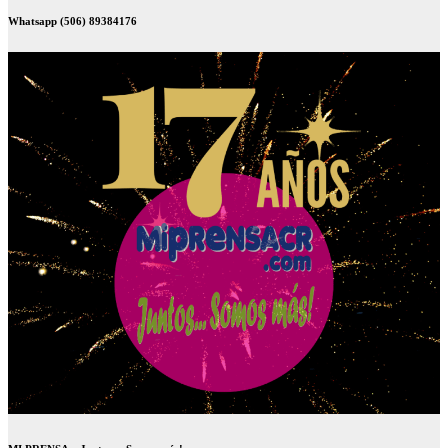
Whatsapp (506) 89384176