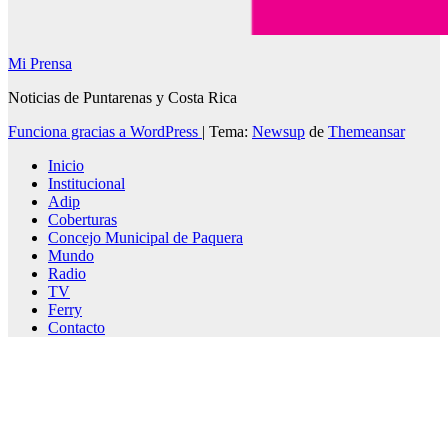
Mi Prensa
Noticias de Puntarenas y Costa Rica
Funciona gracias a WordPress
|
Tema:
Newsup
de
Themeansar
Inicio
Institucional
Adip
Coberturas
Concejo Municipal de Paquera
Mundo
Radio
TV
Ferry
Contacto