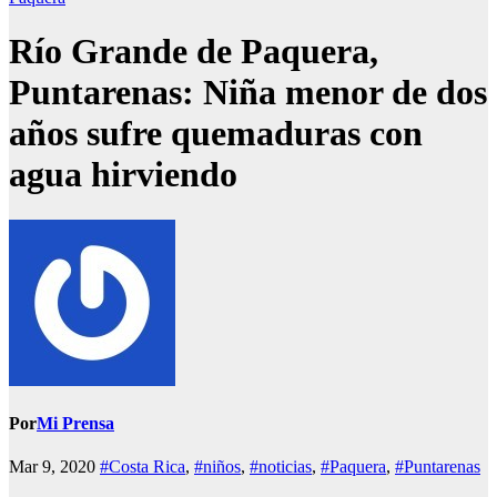
Río Grande de Paquera,
Puntarenas: Niña menor de dos
años sufre quemaduras con
agua hirviendo
Por
Mi Prensa
Mar 9, 2020
#Costa Rica
,
#niños
,
#noticias
,
#Paquera
,
#Puntarenas