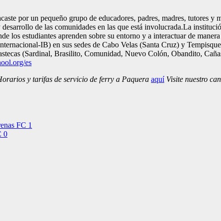
aste por un pequeño grupo de educadores, padres, madres, tutores y m
esarrollo de las comunidades en las que está involucrada.La institució
donde los estudiantes aprenden sobre su entorno y a interactuar de mane
o Internacional-IB) en sus sedes de Cabo Velas (Santa Cruz) y Tempisqu
astecas (Sardinal, Brasilito, Comunidad, Nuevo Colón, Obandito, Caña
ool.org/es
rarios y tarifas de servicio de ferry a Paquera
aquí
Visite nuestro ca
renas FC 1
C 0