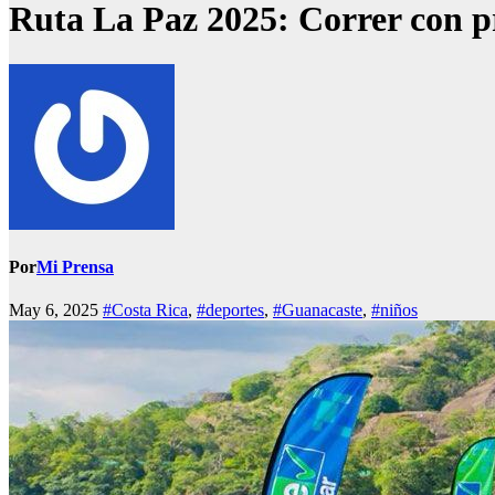
Ruta La Paz 2025: Correr con p
Por
Mi Prensa
May 6, 2025
#Costa Rica
,
#deportes
,
#Guanacaste
,
#niños