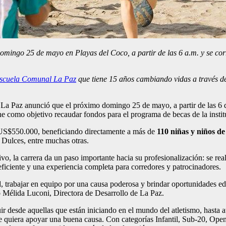
domingo 25 de mayo en Playas del Coco, a partir de las 6 a.m. y se cor
scuela Comunal La Paz
que tiene 15 años cambiando vidas a través d
 Paz anunció que el próximo domingo 25 de mayo, a partir de las 6 de 
ne como objetivo recaudar fondos para el programa de becas de la insti
 US$550.000, beneficiando directamente a más de
110 niñas y niños d
Dulces, entre muchas otras.
vo, la carrera da un paso importante hacia su profesionalización: se re
eficiente y una experiencia completa para corredores y patrocinadores.
trabajar en equipo por una causa poderosa y brindar oportunidades edu
ó Mélida Luconi, Directora de Desarrollo de La Paz.
ir desde aquellas que están iniciando en el mundo del atletismo, hasta a
e quiera apoyar una buena causa. Con categorías Infantil, Sub-20, Open