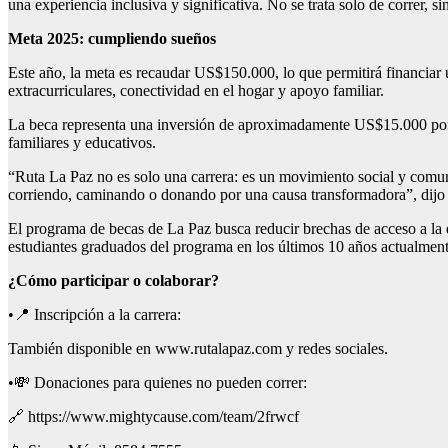
una experiencia inclusiva y significativa. No se trata solo de correr, s
Meta 2025: cumpliendo sueños
Este año, la meta es recaudar US$150.000, lo que permitirá financiar u
extracurriculares, conectividad en el hogar y apoyo familiar.
La beca representa una inversión de aproximadamente US$15.000 por est
familiares y educativos.
“Ruta La Paz no es solo una carrera: es un movimiento social y comunit
corriendo, caminando o donando por una causa transformadora”, dij
El programa de becas de La Paz busca reducir brechas de acceso a la ed
estudiantes graduados del programa en los últimos 10 años actualment
¿Cómo participar o colaborar?
•📍 Inscripción a la carrera:
También disponible en www.rutalapaz.com y redes sociales.
•​💸 Donaciones para quienes no pueden correr:
🔗 https://www.mightycause.com/team/2frwcf