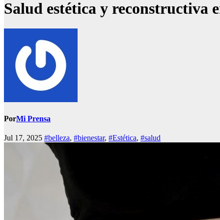
Salud estética y reconstructiva 
Por
Mi Prensa
Jul 17, 2025
#belleza
,
#bienestar
,
#Estética
,
#salud