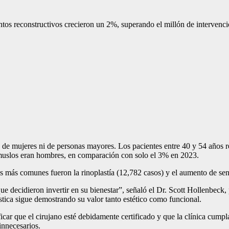
entos reconstructivos crecieron un 2%, superando el millón de intervenc
 de mujeres ni de personas mayores. Los pacientes entre 40 y 54 años re
e muslos eran hombres, en comparación con solo el 3% en 2023.
os más comunes fueron la rinoplastía (12,782 casos) y el aumento de se
que decidieron invertir en su bienestar”, señaló el Dr. Scott Hollenbe
ástica sigue demostrando su valor tanto estético como funcional.
icar que el cirujano esté debidamente certificado y que la clínica cumpla 
innecesarios.