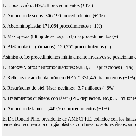
1. Liposucción: 349,728 procedimientos (+1%)
2. Aumento de senos: 306,196 procedimientos (+1%)
3. Abdominoplastía: 171,064 procedimientos (+1%)
4. Mastopexia (lifting de senos): 153,616 procedimientos (=)
5. Blefaroplastía (párpados): 120,755 procedimientos (=)
Asimismo, los procedimientos mínimamente invasivos se posicionan de
1. Botox® y otros neuromoduladores: 9,883,711 aplicaciones (+4%)
2. Rellenos de ácido hialurónico (HA): 5,331,426 tratamientos (+1%)
3. Resurfacing de piel (láser, peelings): 3.7 millones (+6%)
4. Tratamientos cutáneos con láser (IPL, depilación, etc.): 3.1 millone
5. Aumento de labios: 1,449,565 procedimientos (+1%)
El Dr. Ronald Pino, presidente de AMECPRE, coincide con los hallazg
pacientes recurren a la cirugía plástica con fines no solo estéticos, si