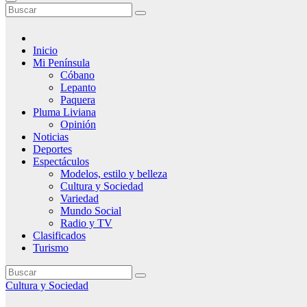
Inicio
Mi Península
Cóbano
Lepanto
Paquera
Pluma Liviana
Opinión
Noticias
Deportes
Espectáculos
Modelos, estilo y belleza
Cultura y Sociedad
Variedad
Mundo Social
Radio y TV
Clasificados
Turismo
Cultura y Sociedad