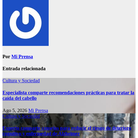
Por
Mi Prensa
Entrada relacionada
Cultura y Sociedad
Especialista comparte recomendaciones prácticas para tratar la
caída del cabello
Ago 5, 2026
Mi Prensa
Cultura y Sociedad
Experto comparte consejos para reducir el riesgo de deterioro
cognitivo у enfermedad de Alzheimer