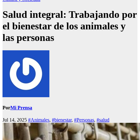
Salud integral: Trabajando por
el bienestar de los animales y
las personas
Por
Mi Prensa
Jul 14, 2025
#Animales
,
#bienestar
,
#Personas
,
#salud