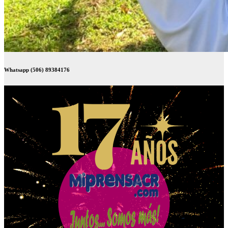
Whatsapp (506) 89384176