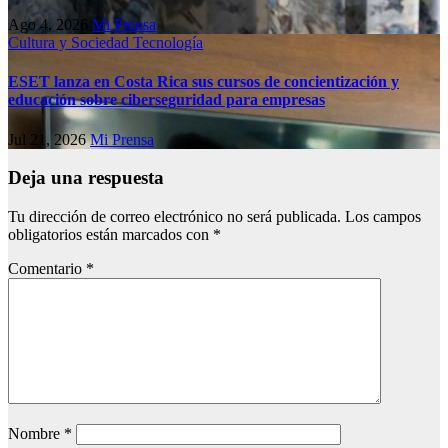
Ago 4, 2026
Mi Prensa
Cultura y Sociedad
Tecnología
ESET lanza en Costa Rica sus cursos de concientización y
educación sobre ciberseguridad para empresas
Jul 21, 2026
Mi Prensa
Deja una respuesta
Tu dirección de correo electrónico no será publicada.
Los campos
obligatorios están marcados con
*
Comentario
*
Nombre
*