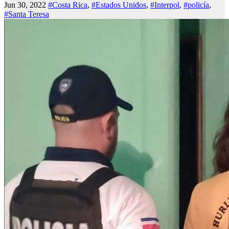
Jun 30, 2022
#Costa Rica
,
#Estados Unidos
,
#Interpol
,
#policía
,
#Santa Teresa