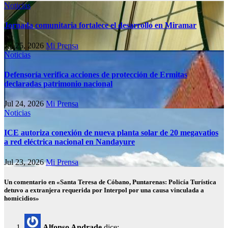
Noticias
Jornada comunitaria fortalece el desarrollo en Miramar
Jul 25, 2026
Mi Prensa
Noticias
Defensoría verifica acciones de protección de Ermitas
declaradas patrimonio nacional
Jul 24, 2026
Mi Prensa
Noticias
ICE autoriza conexión de nueva planta solar de 20 megavatios
a red eléctrica nacional en Nandayure
Jul 23, 2026
Mi Prensa
Un comentario en «Santa Teresa de Cóbano, Puntarenas: Policía Turística
detuvo a extranjera requerida por Interpol por una causa vinculada a
homicidios»
Alfonso Andrade
dice: