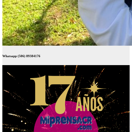
Whatsapp (506) 89384176