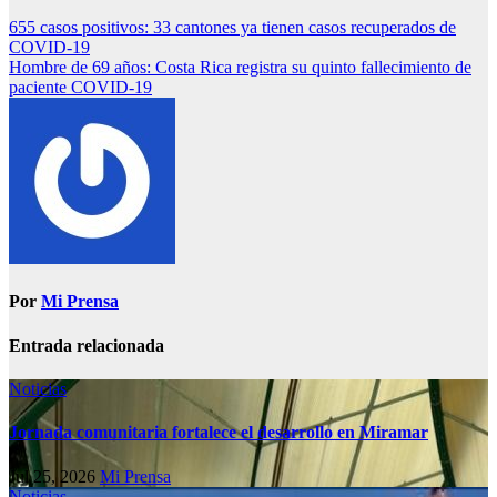
655 casos positivos: 33 cantones ya tienen casos recuperados de
COVID-19
Hombre de 69 años: Costa Rica registra su quinto fallecimiento de
paciente COVID-19
Por
Mi Prensa
Entrada relacionada
Noticias
Jornada comunitaria fortalece el desarrollo en Miramar
Jul 25, 2026
Mi Prensa
Noticias