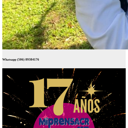
Whatsapp (506) 89384176