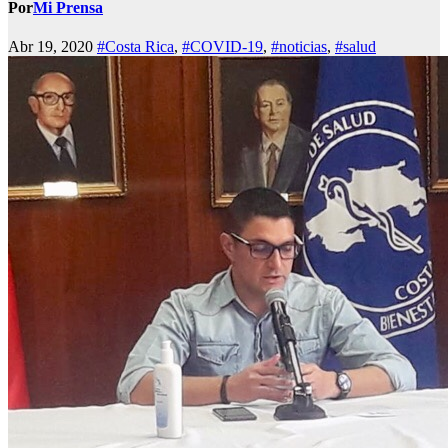
Por
Mi Prensa
Abr 19, 2020
#Costa Rica
,
#COVID-19
,
#noticias
,
#salud