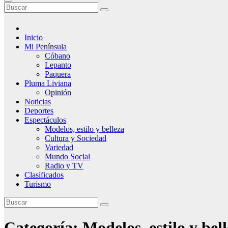
Inicio
Mi Península
Cóbano
Lepanto
Paquera
Pluma Liviana
Opinión
Noticias
Deportes
Espectáculos
Modelos, estilo y belleza
Cultura y Sociedad
Variedad
Mundo Social
Radio y TV
Clasificados
Turismo
Categoría:
Modelos, estilo y bel