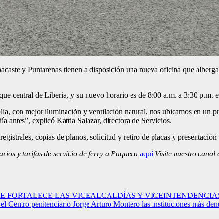
acaste y Puntarenas tienen a disposición una nueva oficina que alberga 
que central de Liberia, y su nuevo horario es de 8:00 a.m. a 3:30 p.m. 
a, con mejor iluminación y ventilación natural, nos ubicamos en un prim
a antes”, explicó Kattia Salazar, directora de Servicios.
registrales, copias de planos, solicitud y retiro de placas y presentación
ios y tarifas de servicio de ferry a Paquera
aquí
Visite nuestro canal
QUE FORTALECE LAS VICEALCALDÍAS Y VICEINTENDENCIA
el Centro penitenciario Jorge Arturo Montero las instituciones más de