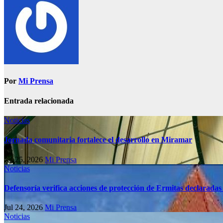
Por
Mi Prensa
Entrada relacionada
Noticias
Jornada comunitaria fortalece el desarrollo en Miramar
Jul 25, 2026
Mi Prensa
Noticias
Defensoría verifica acciones de protección de Ermitas declaradas
Jul 24, 2026
Mi Prensa
Noticias