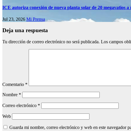
ICE autoriza conexión de nueva planta solar de 20 megavatios a 
Jul 23, 2026
Mi Prensa
Deja una respuesta
Tu dirección de correo electrónico no será publicada.
Los campos obli
Comentario
*
Nombre
*
Correo electrónico
*
Web
Guarda mi nombre, correo electrónico y web en este navegador p