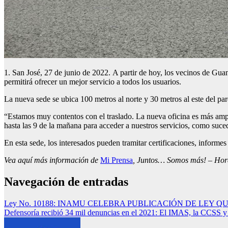
1. San José, 27 de junio de 2022. A partir de hoy, los vecinos de Guan
permitirá ofrecer un mejor servicio a todos los usuarios.
La nueva sede se ubica 100 metros al norte y 30 metros al este del par
“Estamos muy contentos con el traslado. La nueva oficina es más ampli
hasta las 9 de la mañana para acceder a nuestros servicios, como sucedí
En esta sede, los interesados pueden tramitar certificaciones, informes 
Vea aquí más información de
Mi Prensa
, Juntos… Somos más! – Horar
Navegación de entradas
Ley No. 10188: INAMU CELEBRA PUBLICACIÓN DE LEY 
Defensoría recibió 34 mil denuncias en el 2021: El IMAS, la CCSS y 