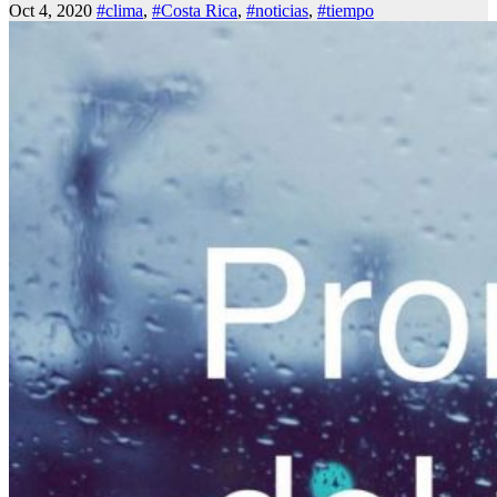
Oct 4, 2020
#clima
,
#Costa Rica
,
#noticias
,
#tiempo