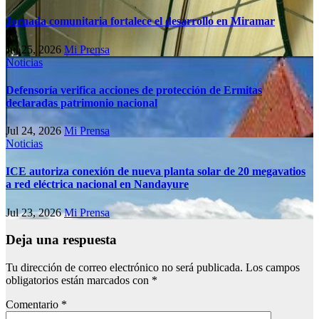
Jornada comunitaria fortalece el desarrollo en Miramar
Jul 25, 2026
Mi Prensa
Noticias
Defensoría verifica acciones de protección de Ermitas
declaradas patrimonio nacional
Jul 24, 2026
Mi Prensa
Noticias
ICE autoriza conexión de nueva planta solar de 20 megavatios
a red eléctrica nacional en Nandayure
Jul 23, 2026
Mi Prensa
Deja una respuesta
Tu dirección de correo electrónico no será publicada.
Los campos
obligatorios están marcados con
*
Comentario
*