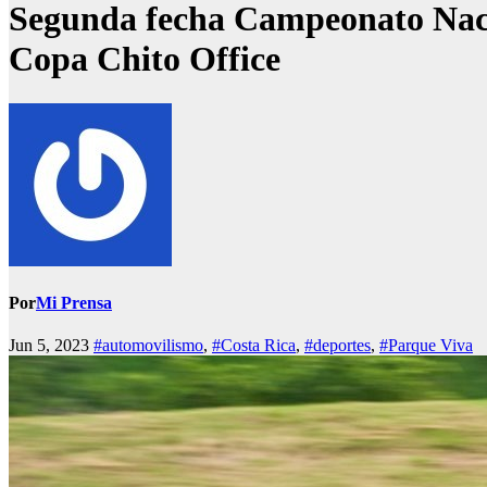
Segunda fecha Campeonato Nacio
Copa Chito Office
Por
Mi Prensa
Jun 5, 2023
#automovilismo
,
#Costa Rica
,
#deportes
,
#Parque Viva