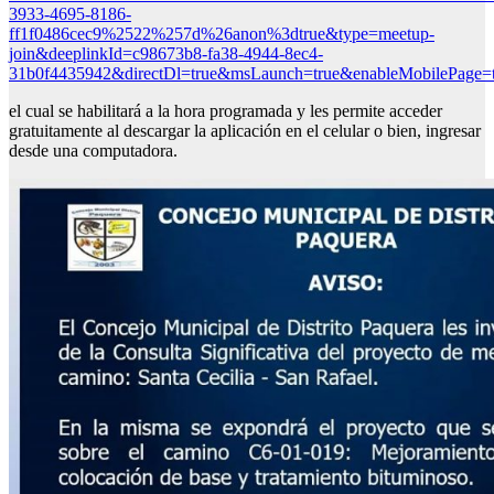
3933-4695-8186-
ff1f0486cec9%2522%257d%26anon%3dtrue&type=meetup-
join&deeplinkId=c98673b8-fa38-4944-8ec4-
31b0f4435942&directDl=true&msLaunch=true&enableMobilePage=t
el cual se habilitará a la hora programada y les permite acceder
gratuitamente al descargar la aplicación en el celular o bien, ingresar
desde una computadora.