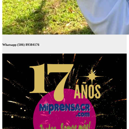
Whatsapp (506) 89384176