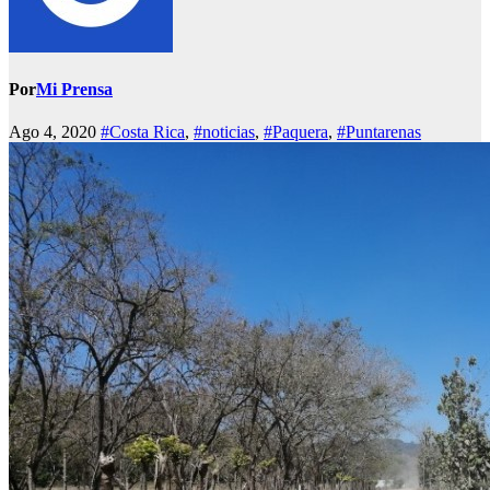
Por
Mi Prensa
Ago 4, 2020
#Costa Rica
,
#noticias
,
#Paquera
,
#Puntarenas