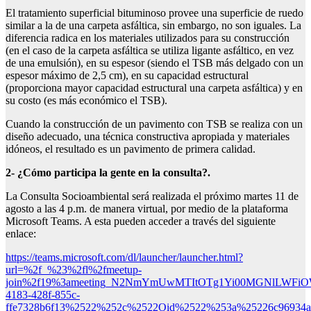
El tratamiento superficial bituminoso provee una superficie de ruedo
similar a la de una carpeta asfáltica, sin embargo, no son iguales. La
diferencia radica en los materiales utilizados para su construcción
(en el caso de la carpeta asfáltica se utiliza ligante asfáltico, en vez
de una emulsión), en su espesor (siendo el TSB más delgado con un
espesor máximo de 2,5 cm), en su capacidad estructural
(proporciona mayor capacidad estructural una carpeta asfáltica) y en
su costo (es más económico el TSB).
Cuando la construcción de un pavimento con TSB se realiza con un
diseño adecuado, una técnica constructiva apropiada y materiales
idóneos, el resultado es un pavimento de primera calidad.
2- ¿Cómo participa la gente en la consulta?.
La Consulta Socioambiental será realizada el próximo martes 11 de
agosto a las 4 p.m. de manera virtual, por medio de la plataforma
Microsoft Teams. A esta pueden acceder a través del siguiente
enlace:
https://teams.microsoft.com/dl/launcher/launcher.html?
url=%2f_%23%2fl%2fmeetup-
join%2f19%3ameeting_N2NmYmUwMTItOTg1Yi00MGNlLWFiOW
4183-428f-855c-
ffe7328b6f13%2522%252c%2522Oid%2522%253a%25226c96934a