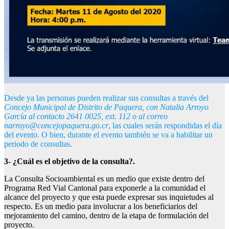
Desde ya las personas pueden realizar sus consultas a través del
Concejo Municipal de Distrito de Paquera, con Natalia Arroyo
García al contacto 2641 0025, ext. 112 o al correo
narroyo@concejopaquera.go.cr
, las cuales serán respondidas el día
del evento. O bien, durante el evento también se va a habilitar un
periodo de consultas.
3- ¿Cuál es el objetivo de la consulta?.
La Consulta Socioambiental es un medio que existe dentro del
Programa Red Vial Cantonal para exponerle a la comunidad el
alcance del proyecto y que esta puede expresar sus inquietudes al
respecto. Es un medio para involucrar a los beneficiarios del
mejoramiento del camino, dentro de la etapa de formulación del
proyecto.