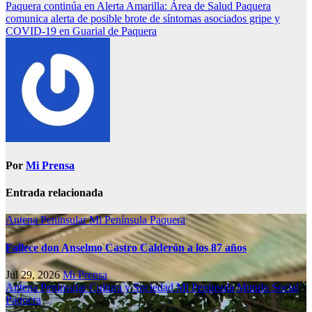
Paquera continúa en Alerta Amarilla: Área de Salud Paquera
comunica alerta de posible brote de síntomas asociados gripe y
COVID-19 en Guarial de Paquera
Por
Mi Prensa
Entrada relacionada
Antena Peninsular
Mi Península
Paquera
Fallece don Anselmo Castro Calderón a los 87 años
Jul 29, 2026
Mi Prensa
Antena Peninsular
Cultura y Sociedad
Mi Península
Mundo Social
Paquera