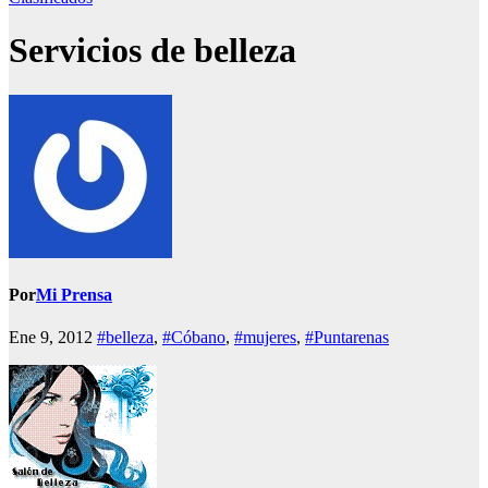
Servicios de belleza
Por
Mi Prensa
Ene 9, 2012
#belleza
,
#Cóbano
,
#mujeres
,
#Puntarenas