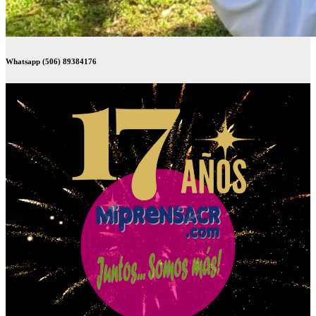
Whatsapp (506) 89384176