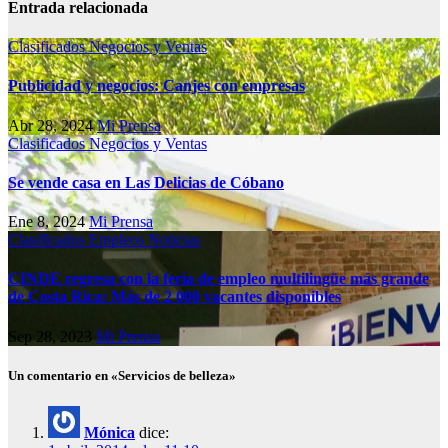
Entrada relacionada
Clasificados
Negocios y Ventas
Publicidad y negocios: Canjes con empresas
Abr 28, 2024
Mi Prensa
Clasificados
Negocios y Ventas
Se vende casa en Las Delicias de Cóbano
Ene 8, 2024
Mi Prensa
Clasificados
Empleos
Noticias
CINDE regresa con la feria de empleo multilingüe más grande
de Costa Rica: Más de 2 000 vacantes disponibles
Sep 28, 2023
Mi Prensa
Un comentario en «Servicios de belleza»
Mónica
dice: