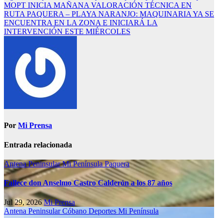
MOPT INICIA MAÑANA VALORACIÓN TÉCNICA EN
RUTA PAQUERA – PLAYA NARANJO: MAQUINARIA YA SE
ENCUENTRA EN LA ZONA E INICIARÁ LA
INTERVENCIÓN ESTE MIÉRCOLES
Por
Mi Prensa
Entrada relacionada
Antena Peninsular
Mi Península
Paquera
Fallece don Anselmo Castro Calderón a los 87 años
Jul 29, 2026
Mi Prensa
Antena Peninsular
Cóbano
Deportes
Mi Península