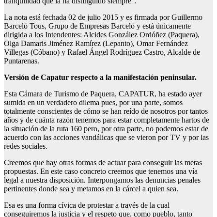
tranquilidad que la ha distinguido siempre”.
La nota está fechada 02 de julio 2015 y es firmada por Guillermo
Barceló Tous, Grupo de Empresas Barceló y está únicamente
dirigida a los Intendentes: Alcides González Ordóñez (Paquera),
Olga Damaris Jiménez Ramírez (Lepanto), Omar Fernández
Villegas (Cóbano) y Rafael Ángel Rodríguez Castro, Alcalde de
Puntarenas.
Versión de Capatur respecto a la manifestación peninsular.
Esta Cámara de Turismo de Paquera, CAPATUR, ha estado ayer
sumida en un verdadero dilema pues, por una parte, somos
totalmente conscientes de cómo se han reído de nosotros por tantos
años y de cuánta razón tenemos para estar completamente hartos de
la situación de la ruta 160 pero, por otra parte, no podemos estar de
acuerdo con las acciones vandálicas que se vieron por TV y por las
redes sociales.
Creemos que hay otras formas de actuar para conseguir las metas
propuestas. En este caso concreto creemos que tenemos una vía
legal a nuestra disposición. Interpongamos las denuncias penales
pertinentes donde sea y metamos en la cárcel a quien sea.
Esa es una forma cívica de protestar a través de la cual
conseguiremos la justicia y el respeto que, como pueblo, tanto