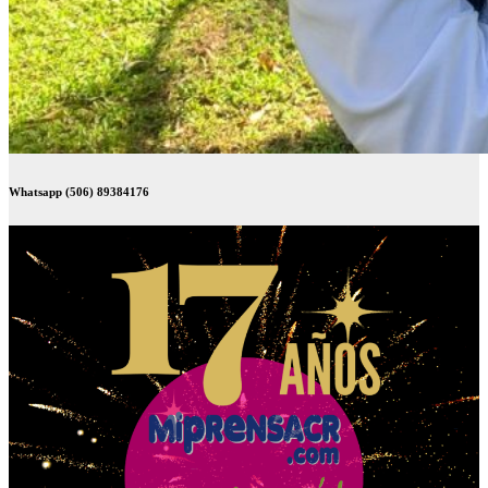
Whatsapp (506) 89384176