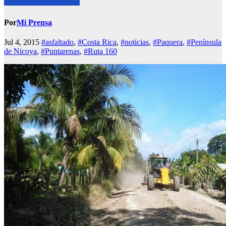
Por
Mi Prensa
Jul 4, 2015
#asfaltado
,
#Costa Rica
,
#noticias
,
#Paquera
,
#Península
de Nicoya
,
#Puntarenas
,
#Ruta 160