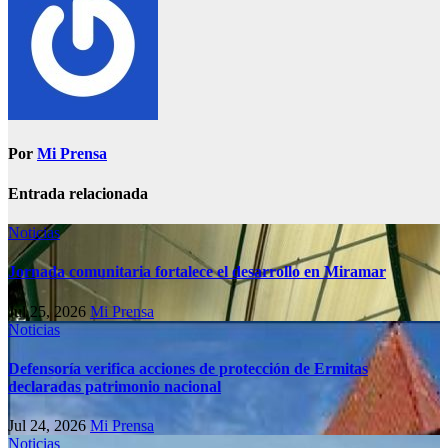
Por
Mi Prensa
Entrada relacionada
Noticias
Jornada comunitaria fortalece el desarrollo en Miramar
Jul 25, 2026
Mi Prensa
Noticias
Defensoría verifica acciones de protección de Ermitas
declaradas patrimonio nacional
Jul 24, 2026
Mi Prensa
Noticias