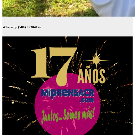
Whatsapp (506) 89384176