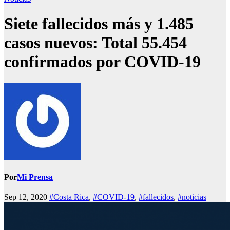
Siete fallecidos más y 1.485
casos nuevos: Total 55.454
confirmados por COVID-19
Por
Mi Prensa
Sep 12, 2020
#Costa Rica
,
#COVID-19
,
#fallecidos
,
#noticias