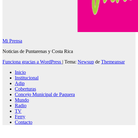
Mi Prensa
Noticias de Puntarenas y Costa Rica
Funciona gracias a WordPress
|
Tema:
Newsup
de
Themeansar
Inicio
Institucional
Adip
Coberturas
Concejo Municipal de Paquera
Mundo
Radio
TV
Ferry
Contacto