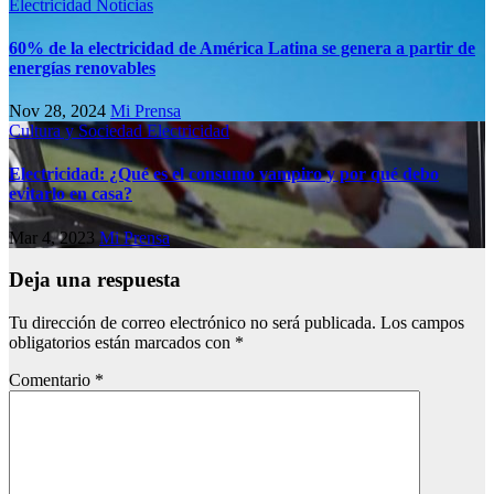
Electricidad
Noticias
60% de la electricidad de América Latina se genera a partir de
energías renovables
Nov 28, 2024
Mi Prensa
Cultura y Sociedad
Electricidad
Electricidad: ¿Qué es el consumo vampiro y por qué debo
evitarlo en casa?
Mar 4, 2023
Mi Prensa
Deja una respuesta
Tu dirección de correo electrónico no será publicada.
Los campos
obligatorios están marcados con
*
Comentario
*