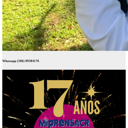
Whatsapp (506) 89384176