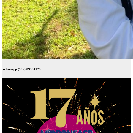
Whatsapp (506) 89384176