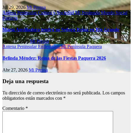
Jul 29, 2026
Mi Prensa
Antena Peninsular
Cultura y Sociedad
Mi Península
Mundo Social
Paquera
María Auxiliadora tendrá su Señora Reina en Río Grande
May 18, 2026
Mi Prensa
Antena Peninsular
Enfiestados
Mi Península
Paquera
Belinda Méndez: Reina de las Fiestas Paquera 2026
Abr 27, 2026
Mi Prensa
Deja una respuesta
Tu dirección de correo electrónico no será publicada.
Los campos
obligatorios están marcados con
*
Comentario
*