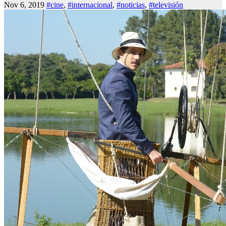
Nov 6, 2019
#cine
,
#internacional
,
#noticias
,
#televisión