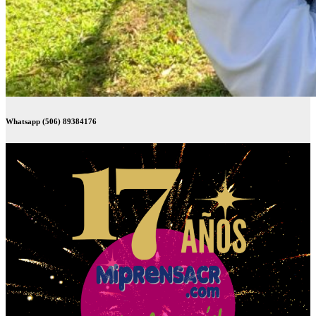
Whatsapp (506) 89384176