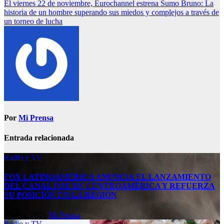
El viernes 22 de noviembre, Eurochannel estrena Sumo Bruno: La
historia de un hombre superando sus miedos y complejos a través de
un torneo de lucha
Por
Mi Prensa
Entrada relacionada
Radio y TV
FOX LATINOAMÉRICA ANUNCIA EL LANZAMIENTO
DEL CANAL FOX EN CENTROAMÉRICA Y REFUERZA
SU POSICIÓN EN LA REGIÓN
Abr 14, 2026
Mi Prensa
Radio y TV