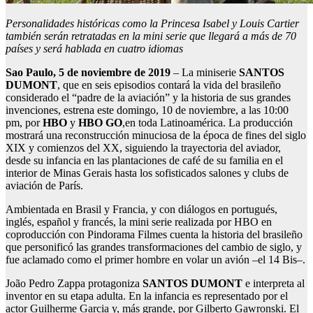
Personalidades históricas como la Princesa Isabel y Louis Cartier
también serán retratadas en la mini serie que llegará a más de 70
países y será hablada en cuatro idiomas
Sao Paulo, 5 de noviembre de 2019
– La miniserie
SANTOS
DUMONT
, que en seis episodios contará la vida del brasileño
considerado el “padre de la aviación” y la historia de sus grandes
invenciones, estrena este domingo, 10 de noviembre, a las 10:00
pm, por
HBO
y
HBO GO
,en toda Latinoamérica. La producción
mostrará una reconstrucción minuciosa de la época de fines del siglo
XIX y comienzos del XX, siguiendo la trayectoria del aviador,
desde su infancia en las plantaciones de café de su familia en el
interior de Minas Gerais hasta los sofisticados salones y clubs de
aviación de París.
Ambientada en Brasil y Francia, y con diálogos en portugués,
inglés, español y francés, la mini serie realizada por HBO en
coproducción con Pindorama Filmes cuenta la historia del brasileño
que personificó las grandes transformaciones del cambio de siglo, y
fue aclamado como el primer hombre en volar un avión –el 14 Bis–.
João Pedro Zappa protagoniza
SANTOS DUMONT
e interpreta al
inventor en su etapa adulta. En la infancia es representado por el
actor Guilherme Garcia y, más grande, por Gilberto Gawronski. El