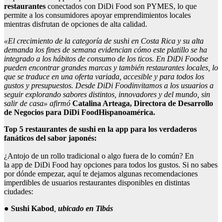
restaurantes
conectados con DiDi Food son PYMES, lo que
permite a los consumidores apoyar emprendimientos locales
mientras disfrutan de opciones de alta calidad.
«El crecimiento de la categoría de sushi en Costa Rica y su alta
demanda los fines de semana evidencian cómo este platillo se ha
integrado a los hábitos de consumo de los ticos. En
DiDi
Food
se
pueden encontrar grandes marcas y también restaurantes locales, lo
que se traduce en una oferta variada, accesible y para todos los
gustos y presupuestos. Desde
DiDi
Food
invitamos a los usuarios a
seguir explorando sabores distintos, innovadores y del mundo, sin
salir de casa» afirmó
Catalina Arteaga,
Directora
de Desarrollo
de Negocios para
DiDi
Food
Hispanoamérica.
Top 5 restaurantes de sushi en la
app
para los verdaderos
fanáticos del sabor japonés:
¿Antojo de un rollo tradicional o algo fuera de lo común? En
la app de DiDi Food hay opciones para todos los gustos. Si no sabes
por dónde empezar, aquí te dejamos algunas recomendaciones
imperdibles de usuarios restaurantes disponibles en distintas
ciudades:
●
Sushi Kabod
,
ubicado
en
Tibás