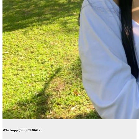
Whatsapp (506) 89384176