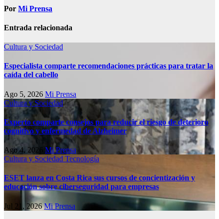
Por
Mi Prensa
Entrada relacionada
Cultura y Sociedad
Especialista comparte recomendaciones prácticas para tratar la
caída del cabello
Ago 5, 2026
Mi Prensa
Cultura y Sociedad
Experto comparte consejos para reducir el riesgo de deterioro
cognitivo у enfermedad de Alzheimer
Ago 4, 2026
Mi Prensa
Cultura y Sociedad
Tecnología
ESET lanza en Costa Rica sus cursos de concientización y
educación sobre ciberseguridad para empresas
Jul 21, 2026
Mi Prensa