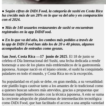
●
Según cifras de
DiDi
Food
, la categoría de sushi en Costa Rica
ha crecido más de un 28% en lo que va del año y en comparación
con el 2024.
●
Más de 140 usuarios restaurantes de sushi se encuentran
registrados en la
app
DiDi
Food
.
●
En lo que va del año, los combos más pedidos a través de
la
app
de
DiDi
Food
han sido los de 20 o 40 piezas, algunos
acompañados de entradas como
gyozas
.
San José, Costa Rica —
17 junio
de 2025
. El 18 de junio se
celebra el Día Internacional del Sushi, una fecha dedicada a rendir
homenaje a uno de los platos más emblemáticos de la gastronomía
japonesa. Aunque nació en el lejano oriente, el sushi ha conquistado
paladares en todo el mundo, y Costa Rica no es la excepción.
Su popularidad en el país se debe, en gran medida, a su versatilidad:
este platillo logra cautivar tanto a los amantes de lo tradicional como
a quienes buscan sabores más atrevidos, gracias a propuestas que
fusionan ingredientes locales con la técnica japonesa. A esto se suma
la creciente adopción de plataformas de intermediación tecnológica
como DiDi Food, que han facilitado el acceso a una amplia variedad