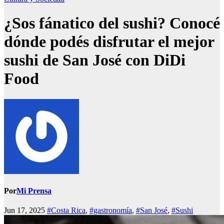
¿Sos fánatico del sushi? Conocé
dónde podés disfrutar el mejor
sushi de San José con DiDi
Food
Por
Mi Prensa
Jun 17, 2025
#Costa Rica
,
#gastronomía
,
#San José
,
#Sushi