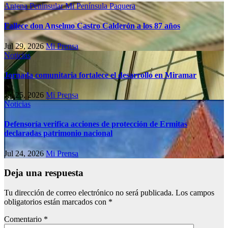
Antena Peninsular
Mi Península
Paquera
Fallece don Anselmo Castro Calderón a los 87 años
Jul 29, 2026
Mi Prensa
Noticias
Jornada comunitaria fortalece el desarrollo en Miramar
Jul 25, 2026
Mi Prensa
Noticias
Defensoría verifica acciones de protección de Ermitas
declaradas patrimonio nacional
Jul 24, 2026
Mi Prensa
Deja una respuesta
Tu dirección de correo electrónico no será publicada.
Los campos
obligatorios están marcados con
*
Comentario
*