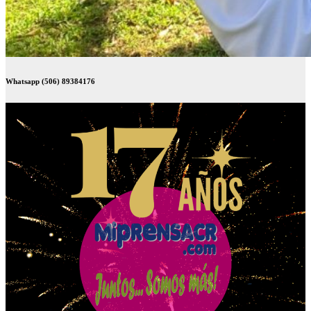
Whatsapp (506) 89384176