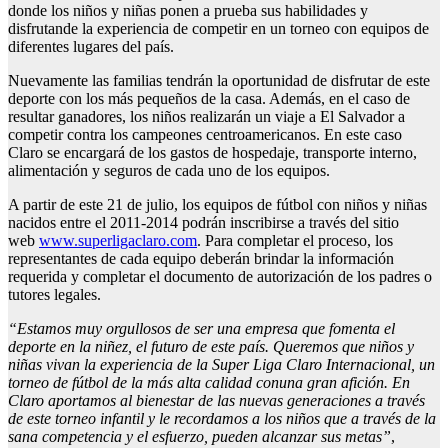
donde los niños y niñas ponen a prueba sus habilidades y
disfrutande la experiencia de competir en un torneo con equipos de
diferentes lugares del país.
Nuevamente las familias tendrán la oportunidad de disfrutar de este
deporte con los más pequeños de la casa. Además, en el caso de
resultar ganadores, los niños realizarán un viaje a El Salvador a
competir contra los campeones centroamericanos. En este caso
Claro se encargará de los gastos de hospedaje, transporte interno,
alimentación y seguros de cada uno de los equipos.
A partir de este 21 de julio, los equipos de fútbol con niños y niñas
nacidos entre el 2011-2014 podrán inscribirse a través del sitio
web
www.superligaclaro.com
. Para completar el proceso, los
representantes de cada equipo deberán brindar la información
requerida y completar el documento de autorización de los padres o
tutores legales.
“
Estamos muy orgullosos de ser una empresa que fomenta
el
deporte
en
la niñez
, el futuro de este país. Queremos que niños y
niñas vivan la experiencia de
la Super Liga Claro Internacional,
un
torneo de f
ú
tbol
de la más
alta calidad
con
una gran afición.
En
Claro
aportamos
al bienestar de las nuevas generaciones
a través
de este torneo
infantil y le recordamos a
los niños
que a través de la
sana competencia y el esfuerzo
,
pueden alcanzar sus metas
”
,