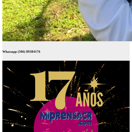
Whatsapp (506) 89384176