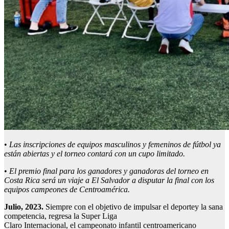
•
Las inscripciones de
equipos masculinos y femeninos de fútbol
ya
están abiertas
y el torneo contará con un cupo limitado.
•
El premio
final
para los ganadores
y ganadoras
del torneo en
Costa Rica
será un viaje a El Salvador a disputar la final con los
equipos campeones de
Centroamérica
.
Julio
, 202
3
.
Siempre con el objetivo de impulsar el deportey la sana
competencia, regresa la Super Liga
Claro Internacional, el campeonato infantil centroamericano