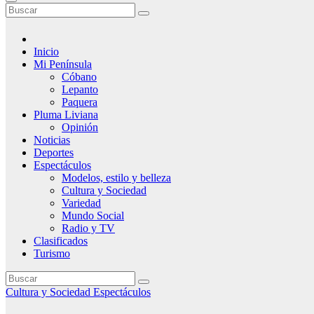
Inicio
Mi Península
Cóbano
Lepanto
Paquera
Pluma Liviana
Opinión
Noticias
Deportes
Espectáculos
Modelos, estilo y belleza
Cultura y Sociedad
Variedad
Mundo Social
Radio y TV
Clasificados
Turismo
Cultura y Sociedad
Espectáculos