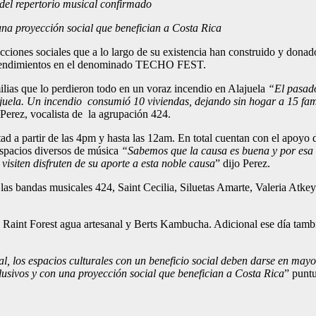
 del repertorio musical confirmado
a proyección social que benefician a Costa Rica
ones sociales que a lo largo de su existencia han construido y donado
emprendimientos en el denominado TECHO FEST.
milias que lo perdieron todo en un voraz incendio en Alajuela
“El pasado
a. Un incendio consumió 10 viviendas, dejando sin hogar a 15 familia
 Perez, vocalista de la agrupación 424.
 a partir de las 4pm y hasta las 12am. En total cuentan con el apoyo de m
 espacios diversos de música
“Sabemos que la causa es buena y por esa
isiten disfruten de su aporte a esta noble causa
” dijo Perez.
las bandas musicales 424, Saint Cecilia, Siluetas Amarte, Valeria Atk
int Forest agua artesanal y Berts Kambucha. Adicional ese día tambié
 los espacios culturales con un beneficio social deben darse en mayo
clusivos y con una proyección social que benefician a Costa Rica
” puntu