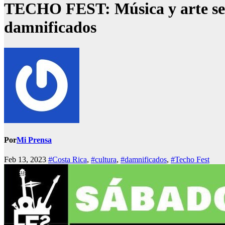
TECHO FEST: Música y arte se u
damnificados
Por
Mi Prensa
Feb 13, 2023
#Costa Rica
,
#cultura
,
#damnificados
,
#Techo Fest