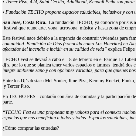
•
Tercer Piso, 424, Saint Cecilia, Adulthood, Kendall Peña son parte
•
Fundación TECHO propone espacios saludables, inclusivos y con un
San José, Costa Rica.
La fundación TECHO, ya conocida por sus acci
festival que reune arte, yoga, acroyoga, música y hasta zona de 
Este festival nace debido a la urgencia de construir viviendas para fa
comunidad Bendición de Dios (conocida como Los Huevitos) en Alajuel
afectadas del incendio e incidir en su calidad de vida”
explica Felipe
TECHO Fest se llevará a cabo el 18 de febrero en el Parque La Libertad
dj’s. por lo que se plantea tener varios espacios o tarimas tendrá dos
integre ambiente sano y con opciones variadas, para que quienes nos v
Entre los Dj’s destaca Mel Souler, Jime Piza, Kemmy Rocket, Funka, 
y Tercer Piso.
En TECHO FEST contarán con área de comidas y la participación de Ra
parte.
“TECHO Fest es una propuesta muy valiosa para el contexto nacional,
espacios que nos benefician a todos y todas. Espacios saludables, in
¿Cómo comprar las entradas?