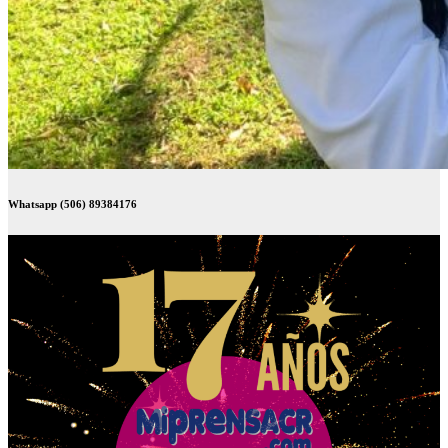
Whatsapp (506) 89384176