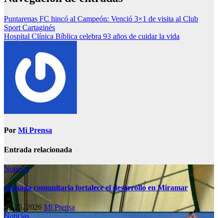
Puntarenas FC hincó al Campeón: Venció 3×1 de visita al Club
Sport Cartaginés
Hospital Clínica Bíblica celebra 93 años de cuidar la vida
Por
Mi Prensa
Entrada relacionada
Noticias
Jornada comunitaria fortalece el desarrollo en Miramar
Jul 25, 2026
Mi Prensa
Noticias