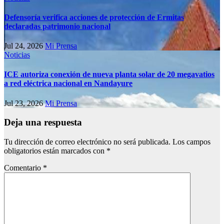
Defensoría verifica acciones de protección de Ermitas
declaradas patrimonio nacional
Jul 24, 2026
Mi Prensa
Noticias
ICE autoriza conexión de nueva planta solar de 20 megavatios
a red eléctrica nacional en Nandayure
Jul 23, 2026
Mi Prensa
Deja una respuesta
Tu dirección de correo electrónico no será publicada.
Los campos
obligatorios están marcados con
*
Comentario
*