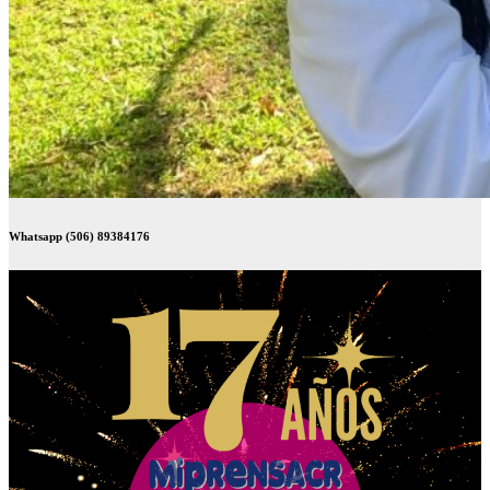
Whatsapp (506) 89384176