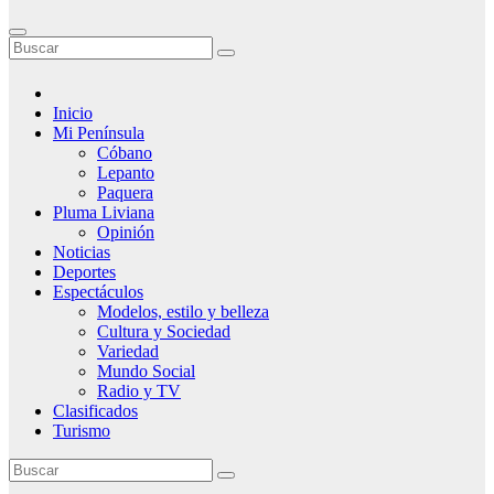
Inicio
Mi Península
Cóbano
Lepanto
Paquera
Pluma Liviana
Opinión
Noticias
Deportes
Espectáculos
Modelos, estilo y belleza
Cultura y Sociedad
Variedad
Mundo Social
Radio y TV
Clasificados
Turismo