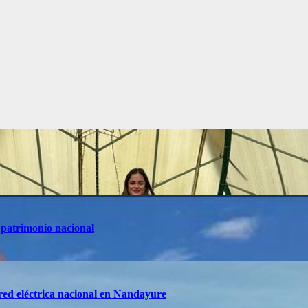
 patrimonio nacional
red eléctrica nacional en Nandayure