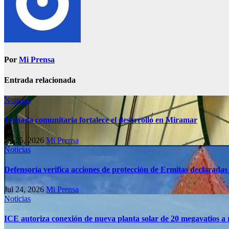
Por
Mi Prensa
Entrada relacionada
Noticias
Jornada comunitaria fortalece el desarrollo en Miramar
Jul 25, 2026
Mi Prensa
Noticias
Defensoría verifica acciones de protección de Ermitas declaradas
Jul 24, 2026
Mi Prensa
Noticias
ICE autoriza conexión de nueva planta solar de 20 megavatios a 