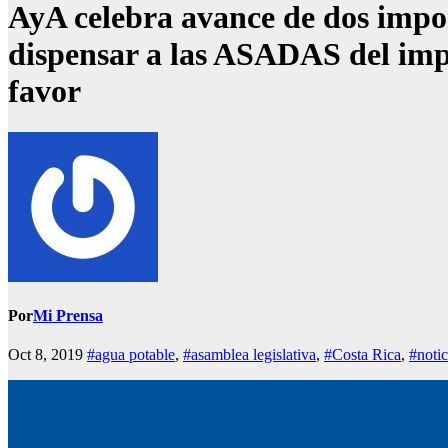
AyA celebra avance de dos impor
dispensar a las ASADAS del imp
favor
Por
Mi Prensa
Oct 8, 2019
#agua potable
,
#asamblea legislativa
,
#Costa Rica
,
#notic