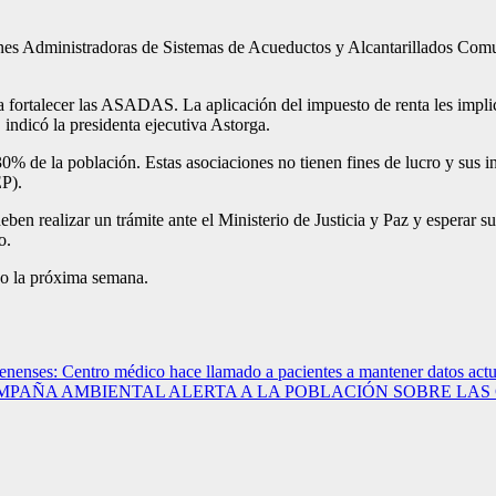
iones Administradoras de Sistemas de Acueductos y Alcantarillados Comu
 fortalecer las ASADAS. La aplicación del impuesto de renta les implic
 indicó la presidenta ejecutiva Astorga.
de la población. Estas asociaciones no tienen fines de lucro y sus ing
P).
en realizar un trámite ante el Ministerio de Justicia y Paz y esperar 
o.
abo la próxima semana.
enenses: Centro médico hace llamado a pacientes a mantener datos actu
s anuales: CAMPAÑA AMBIENTAL ALERTA A LA POBLACIÓN SOBR