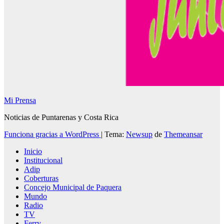
Mi Prensa
Noticias de Puntarenas y Costa Rica
Funciona gracias a WordPress
|
Tema:
Newsup
de
Themeansar
Inicio
Institucional
Adip
Coberturas
Concejo Municipal de Paquera
Mundo
Radio
TV
Ferry