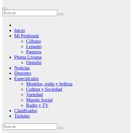
Inicio
Mi Península
Cóbano
Lepanto
Paquera
Pluma Liviana
Opinión
Noticias
Deportes
Espectáculos
Modelos, estilo y belleza
Cultura y Sociedad
Variedad
Mundo Social
Radio y TV
Clasificados
Turismo