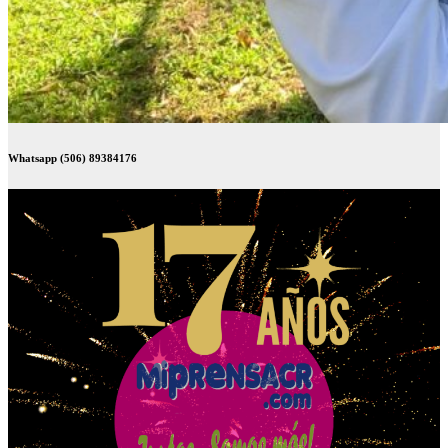
Whatsapp (506) 89384176