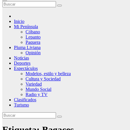
Inicio
Mi Península
Cóbano
Lepanto
Paquera
Pluma Liviana
Opinión
Noticias
Deportes
Espectáculos
Modelos, estilo y belleza
Cultura y Sociedad
Variedad
Mundo Social
Radio y TV
Clasificados
Turismo
Etiqueta:
Bagaces