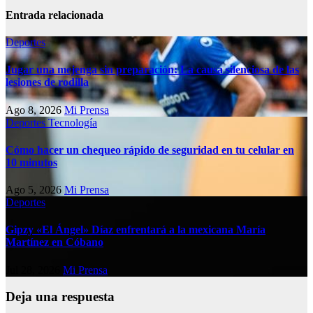
Entrada relacionada
Deportes
Jugar una mejenga sin preparación: La causa silenciosa de las
lesiones de rodilla
Ago 8, 2026
Mi Prensa
Deportes
Tecnología
Cómo hacer un chequeo rápido de seguridad en tu celular en
10 minutos
Ago 5, 2026
Mi Prensa
Deportes
Gipzy «El Ángel» Díaz enfrentará a la mexicana María
Martínez en Cóbano
Jul 28, 2026
Mi Prensa
Deja una respuesta