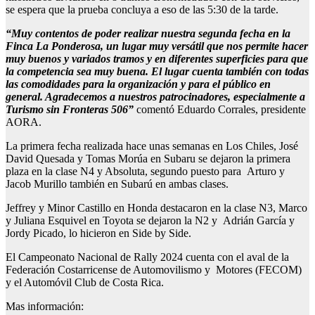
se espera que la prueba concluya a eso de las 5:30 de la tarde.
“Muy contentos de poder realizar nuestra segunda fecha en la
Finca La Ponderosa, un lugar muy versátil que nos permite hacer
muy buenos y variados tramos y en diferentes superficies para que
la competencia sea muy buena. El lugar cuenta también con todas
las comodidades para la organización y para el público en
general. Agradecemos a nuestros patrocinadores, especialmente a
Turismo sin Fronteras 506”
comentó Eduardo Corrales, presidente
AORA.
La primera fecha realizada hace unas semanas en Los Chiles, José
David Quesada y Tomas Morúa en Subaru se dejaron la primera
plaza en la clase N4 y Absoluta, segundo puesto para Arturo y
Jacob Murillo también en Subarú en ambas clases.
Jeffrey y Minor Castillo en Honda destacaron en la clase N3, Marco
y Juliana Esquivel en Toyota se dejaron la N2 y Adrián García y
Jordy Picado, lo hicieron en Side by Side.
El Campeonato Nacional de Rally 2024 cuenta con el aval de la
Federación Costarricense de Automovilismo y Motores (FECOM)
y el Automóvil Club de Costa Rica.
Mas información: