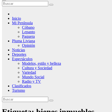
Inicio
Mi Península
Cóbano
Lepanto
Paquera
Pluma Liviana
Opinión
Noticias
Deportes
Espectáculos
Modelos, estilo y belleza
Cultura y Sociedad
Variedad
Mundo Social
Radio y TV
Clasificados
Turismo
Etiqueta:
bienes inmuebles