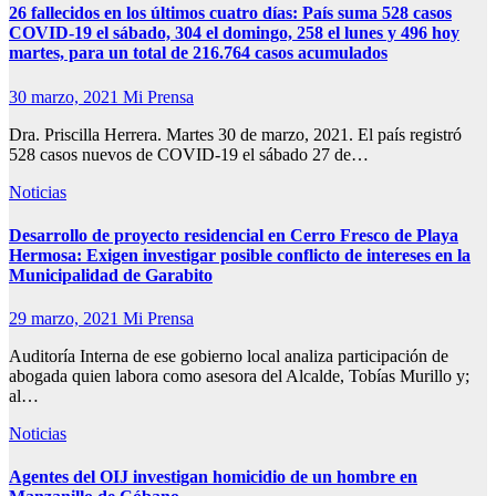
26 fallecidos en los últimos cuatro días: País suma 528 casos
COVID-19 el sábado, 304 el domingo, 258 el lunes y 496 hoy
martes, para un total de 216.764 casos acumulados
30 marzo, 2021
Mi Prensa
Dra. Priscilla Herrera. Martes 30 de marzo, 2021. El país registró
528 casos nuevos de COVID-19 el sábado 27 de…
Noticias
Desarrollo de proyecto residencial en Cerro Fresco de Playa
Hermosa: Exigen investigar posible conflicto de intereses en la
Municipalidad de Garabito
29 marzo, 2021
Mi Prensa
Auditoría Interna de ese gobierno local analiza participación de
abogada quien labora como asesora del Alcalde, Tobías Murillo y;
al…
Noticias
Agentes del OIJ investigan homicidio de un hombre en