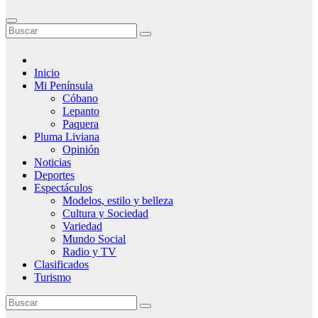
Inicio
Mi Península
Cóbano
Lepanto
Paquera
Pluma Liviana
Opinión
Noticias
Deportes
Espectáculos
Modelos, estilo y belleza
Cultura y Sociedad
Variedad
Mundo Social
Radio y TV
Clasificados
Turismo