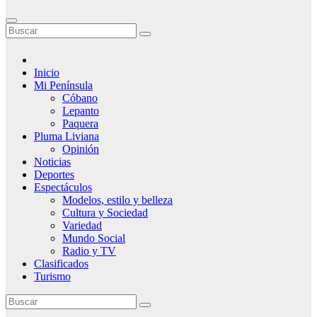
Inicio
Mi Península
Cóbano
Lepanto
Paquera
Pluma Liviana
Opinión
Noticias
Deportes
Espectáculos
Modelos, estilo y belleza
Cultura y Sociedad
Variedad
Mundo Social
Radio y TV
Clasificados
Turismo