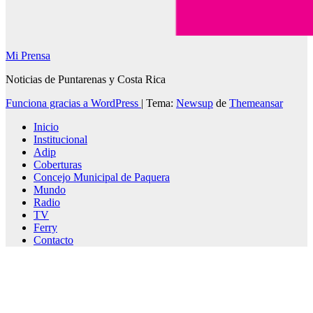
Mi Prensa
Noticias de Puntarenas y Costa Rica
Funciona gracias a WordPress
|
Tema:
Newsup
de
Themeansar
Inicio
Institucional
Adip
Coberturas
Concejo Municipal de Paquera
Mundo
Radio
TV
Ferry
Contacto