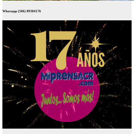
Whatsapp (506) 89384176