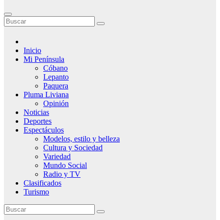
Inicio
Mi Península
Cóbano
Lepanto
Paquera
Pluma Liviana
Opinión
Noticias
Deportes
Espectáculos
Modelos, estilo y belleza
Cultura y Sociedad
Variedad
Mundo Social
Radio y TV
Clasificados
Turismo