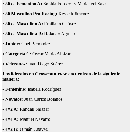
•
80 cc Femenino A:
Sophia Fonseca y Mariangel Salas
•
80 Masculino Pro Racing:
Keyleth Jimenez
•
80 cc Masculino A:
Emiliano Chávez
•
80 cc Masculina B:
Rolando Aguilar
•
Junior:
Gael Bermudez
•
Categoría C:
Oscar Mario Alpizar
•
Veteranos:
Juan Diego Suárez
Los lideratos en Crosscountry se encuentran de la siguiente
manera:
•
Femenino:
Isabela Rodríguez
•
Novatos:
Juan Carlos Bolaños
•
4×2 A:
Randall Salazar
•
4×4 A:
Manuel Navarro
•
4×2 B:
Olmán Chavez