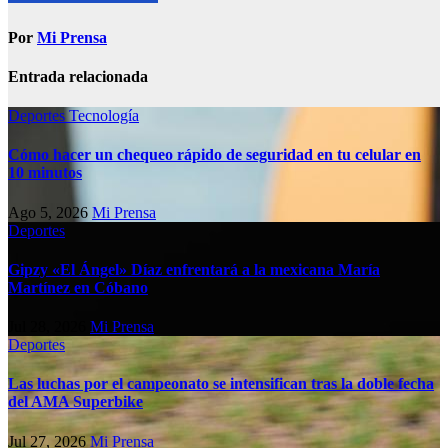
Por
Mi Prensa
Entrada relacionada
Deportes
Tecnología
Cómo hacer un chequeo rápido de seguridad en tu celular en
10 minutos
Ago 5, 2026
Mi Prensa
Deportes
Gipzy «El Ángel» Díaz enfrentará a la mexicana María
Martínez en Cóbano
Jul 28, 2026
Mi Prensa
Deportes
Las luchas por el campeonato se intensifican tras la doble fecha
del AMA Superbike
Jul 27, 2026
Mi Prensa