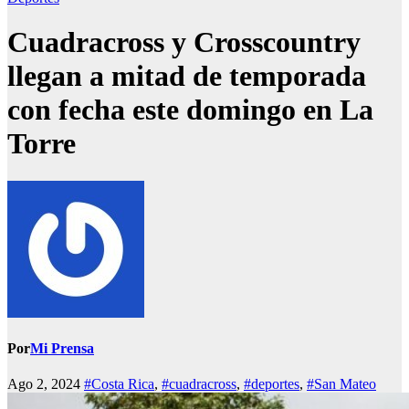
Cuadracross y Crosscountry
llegan a mitad de temporada
con fecha este domingo en La
Torre
Por
Mi Prensa
Ago 2, 2024
#Costa Rica
,
#cuadracross
,
#deportes
,
#San Mateo