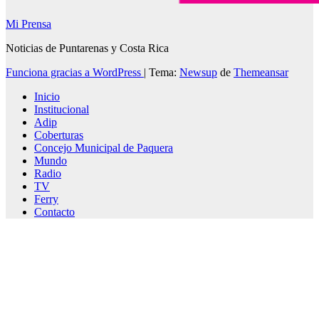
Mi Prensa
Noticias de Puntarenas y Costa Rica
Funciona gracias a WordPress
|
Tema:
Newsup
de
Themeansar
Inicio
Institucional
Adip
Coberturas
Concejo Municipal de Paquera
Mundo
Radio
TV
Ferry
Contacto