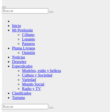
Inicio
Mi Península
Cóbano
Lepanto
Paquera
Pluma Liviana
Opinión
Noticias
Deportes
Espectáculos
Modelos, estilo y belleza
Cultura y Sociedad
Variedad
Mundo Social
Radio y TV
Clasificados
Turismo