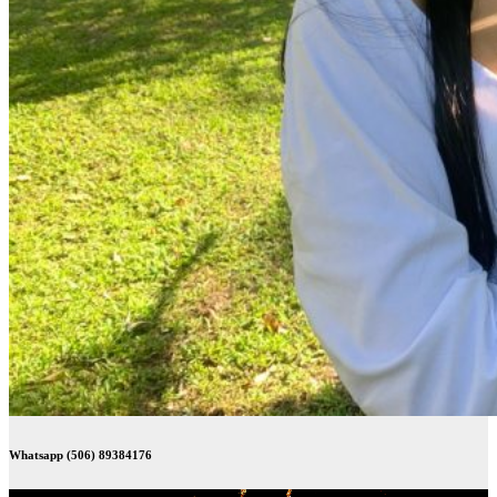
Whatsapp (506) 89384176