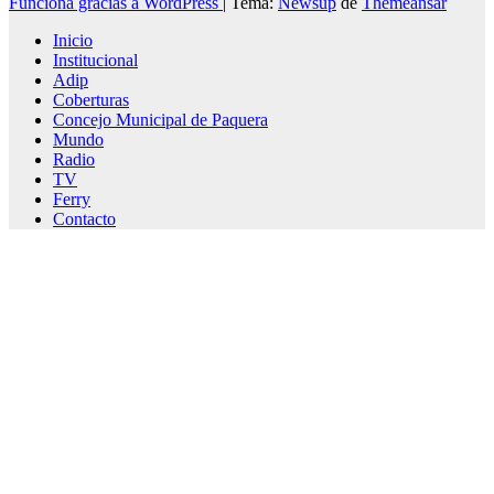
Funciona gracias a WordPress
|
Tema:
Newsup
de
Themeansar
Inicio
Institucional
Adip
Coberturas
Concejo Municipal de Paquera
Mundo
Radio
TV
Ferry
Contacto