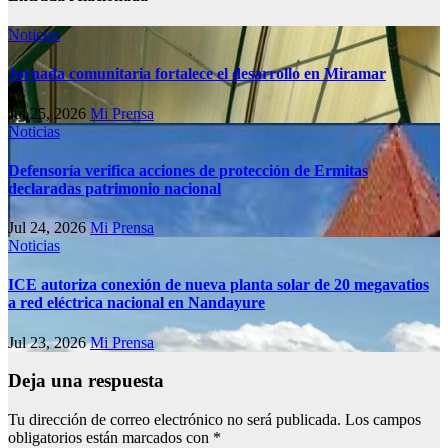
Noticias
Jornada comunitaria fortalece el desarrollo en Miramar
Jul 25, 2026
Mi Prensa
Noticias
Defensoría verifica acciones de protección de Ermitas
declaradas patrimonio nacional
Jul 24, 2026
Mi Prensa
Noticias
ICE autoriza conexión de nueva planta solar de 20 megavatios
a red eléctrica nacional en Nandayure
Jul 23, 2026
Mi Prensa
Deja una respuesta
Tu dirección de correo electrónico no será publicada.
Los campos
obligatorios están marcados con
*