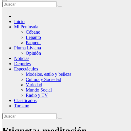
Inicio
Mi Península
Cóbano
Lepanto
Paquera
Pluma Liviana
Opinión
Noticias
Deportes
Espectáculos
Modelos, estilo y belleza
Cultura y Sociedad
Variedad
Mundo Social
Radio y TV
Clasificados
Turismo
Etiqueta:
meditación