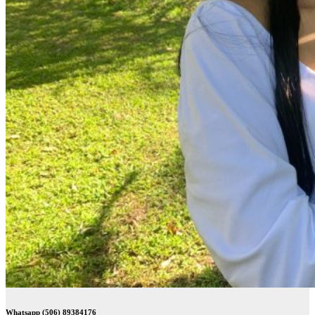
Whatsapp (506) 89384176