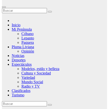
Inicio
Mi Península
Cóbano
Lepanto
Paquera
Pluma Liviana
Opinión
Noticias
Deportes
Espectáculos
Modelos, estilo y belleza
Cultura y Sociedad
Variedad
Mundo Social
Radio y TV
Clasificados
Turismo